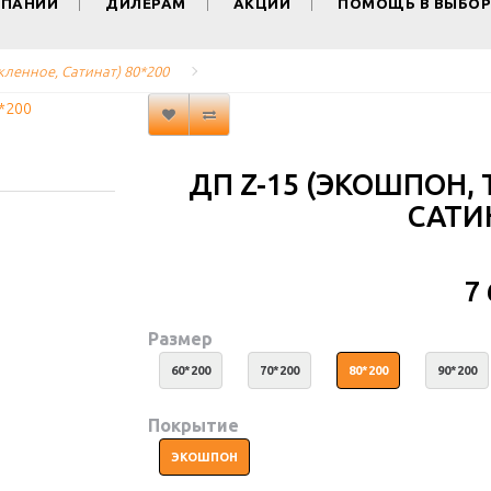
МПАНИИ
ДИЛЕРАМ
АКЦИИ
ПОМОЩЬ В ВЫБОР
кленное, Сатинат) 80*200
ДП Z-15 (ЭКОШПОН, 
САТИН
7
Размер
60*200
70*200
80*200
90*200
Покрытие
ЭКОШПОН