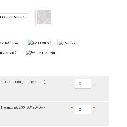
ая (Экошпон,тон Неаполь),
н Неаполь), 200*08*2070мм