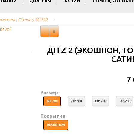
МПАНИИ
ДИЛЕРАМ
АКЦИИ
ПОМОЩЬ В ВЫБО
екленное, Сатинат) 60*200
ДП Z-2 (ЭКОШПОН, Т
САТИН
7
Размер
60*200
70*200
80*200
90*200
Покрытие
ЭКОШПОН