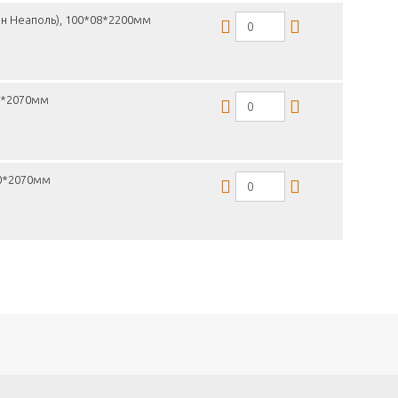
н Неаполь), 100*08*2200мм
16*2070мм
30*2070мм