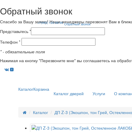
Обратный звонок
Спасибо за Вашу заявку! Наши менеджеры перезвонят Вам в ближ
+7(495) 120-56-96
Обратный звонок
Представьтесь *
Телефон *
*
- обязательные поля
Нажимая на кнопку "Перезвоните мне" вы соглашаетесь на обрабо
Каталог
Корзина
Каталог дверей
Услуги
О компа
Каталог
ДП Z-3 (Экошпон, тон Грей, Остеклен