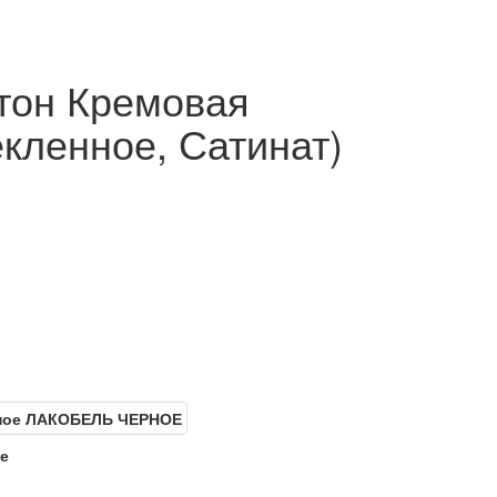
 тон Кремовая
кленное, Сатинат)
е