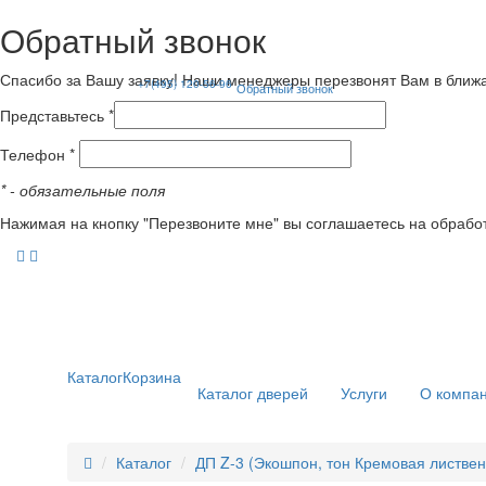
Обратный звонок
Спасибо за Вашу заявку! Наши менеджеры перезвонят Вам в ближ
+7(495) 120-56-96
Обратный звонок
Представьтесь *
Телефон *
*
- обязательные поля
Нажимая на кнопку "Перезвоните мне" вы соглашаетесь на обрабо
Каталог
Корзина
Каталог дверей
Услуги
О компа
Каталог
ДП Z-3 (Экошпон, тон Кремовая листвен