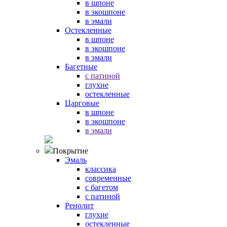
в шпоне
в экошпоне
в эмали
Остекленные
в шпоне
в экошпоне
в эмали
Багетные
с патиной
глухие
остекленные
Царговые
в шпоне
в экошпоне
в эмали
Покрытие
Эмаль
классика
современные
с багетом
с патиной
Ренолит
глухие
остекленные