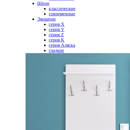
Шпон
классические
современные
Экошпон
серия X
серия Y
серия Z
серия K
серия Аляска
гладкие