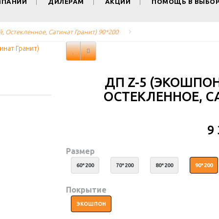
МПАНИИ
ДИЛЕРАМ
АКЦИИ
ПОМОЩЬ В ВЫБО
й, Остекленное, Сатинат Гранит) 90*200
ДП Z-5 (ЭКОШПОН
ОСТЕКЛЕННОЕ, СА
9
Размер
60*200
70*200
80*200
90*200
Покрытие
ЭКОШПОН