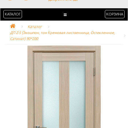
КАТАЛОГ
КОРЗИНА
Каталог
ДП Z-5 (Экошпон, тон Кремовая лиственница, Остекленное, 
Сатинат) 90*200