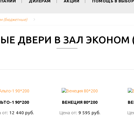
МПАНИИ
ДИЛЕРАМ
АКЦИИ
ПОМОЩЬ В ВЫБОР
м (бюджетные)
Е ДВЕРИ В ЗАЛ ЭКОНОМ
ЬТО-1 90*200
ЬТО-1 90*200
ВЕНЕЦИЯ 80*200
ВЕНЕЦИЯ 80*200
ВЕ
ВЕ
 от:
 от:
12 440 руб.
12 440 руб.
Цена от:
Цена от:
9 595 руб.
9 595 руб.
Це
Це
ПОДРОБНО
ПОДРОБНО