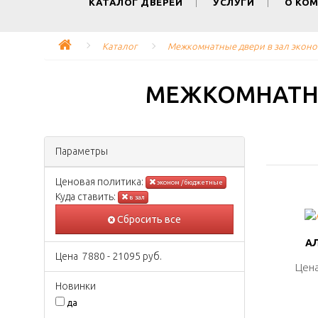
КАТАЛОГ ДВЕРЕЙ
УСЛУГИ
О КО
Каталог
Межкомнатные двери в зал эконо
МЕЖКОМНАТНЫ
Параметры
Ценовая политика:
эконом / бюджетные
Куда ставить:
в зал
Сбросить все
АЛ
АЛ
Цена
7880
-
21095
руб.
Цена
Цена
Новинки
да