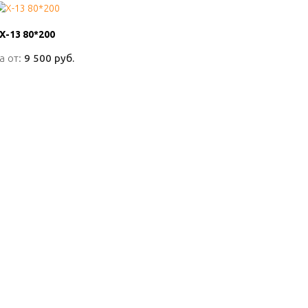
Х-13 80*200
Х-13 80*200
а от:
а от:
9 500 руб.
9 500 руб.
ПОДРОБНО