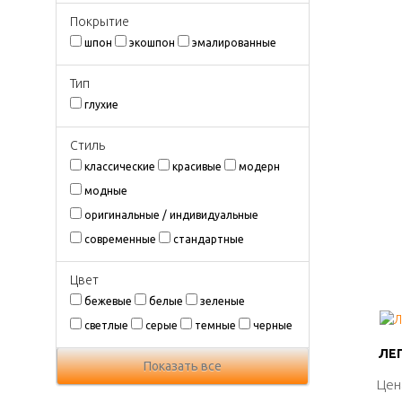
Покрытиe
шпон
экошпон
эмалированные
Тип
глухие
Стиль
классические
красивые
модерн
модные
оригинальные / индивидуальные
современные
стандартные
Цвeт
бежевые
белые
зеленые
светлые
серые
темные
черные
ЛЕГ
ЛЕГ
Показать все
Цен
Цен