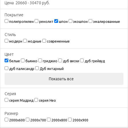
Цена
20660
-
30470
руб.
Покрытиe
полипропилен
ренолит
шпон
экошпон
эмалированные
Стиль
модерн
модные
современные
Цвeт
белые
бьянко
гриджио
дуб виски
дуб грейвуд
дуб палисандр
Дуб янтарный
Показать все
Серия
серия Мадрид
серия Нео
Размeр
2000х600
2000х700
2000х800
2000х900