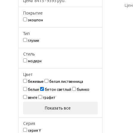
Цена
8415
-
9395
руб.
Цен
Цен
Покрытиe
экошпон
Тип
глухие
Стиль
модерн
Цвeт
бежевые
белая лиственница
белые
бетон светлый
бьянко
венге
графит
Показать все
Серия
серия Y