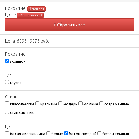
Покрытиe:
экошпон
Цвeт:
бетон светлый
Сбросить все
Цена
6095
-
9875
руб.
Покрытиe
экошпон
Тип
глухие
Стиль
классические
красивые
модерн
модные
современные
стандартные
Цвeт
белая лиственница
белые
бетон светлый
бетон темный