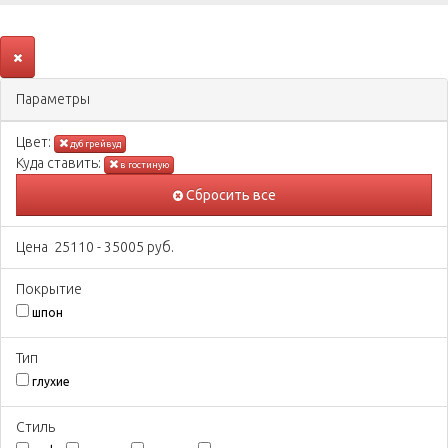
Параметры
Цвeт:
дуб грейвуд
Куда ставить:
в гостиную
Сбросить все
Цена
25110
-
35005
руб.
Покрытиe
шпон
Тип
глухие
Стиль