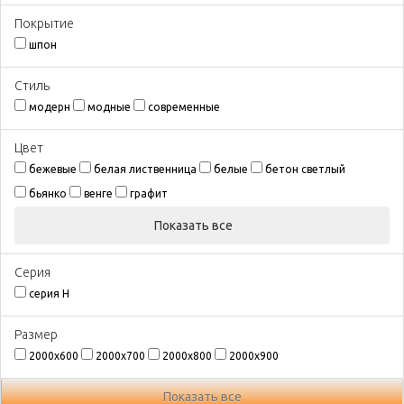
Покрытиe
шпон
Стиль
модерн
модные
современные
Цвeт
бежевые
белая лиственница
белые
бетон светлый
бьянко
венге
графит
Показать все
Серия
серия H
Размeр
2000х600
2000х700
2000х800
2000х900
Показать все