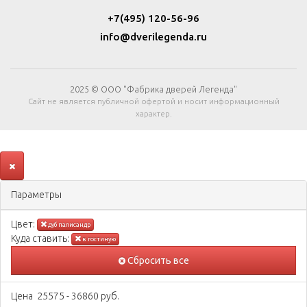
+7(495) 120-56-96
info@dverilegenda.ru
2025 © ООО "Фабрика дверей Легенда"
Сайт не является публичной офертой и носит информационный
характер.
Параметры
Цвeт:
дуб палисандр
Куда ставить:
в гостиную
Сбросить все
Цена
25575
-
36860
руб.