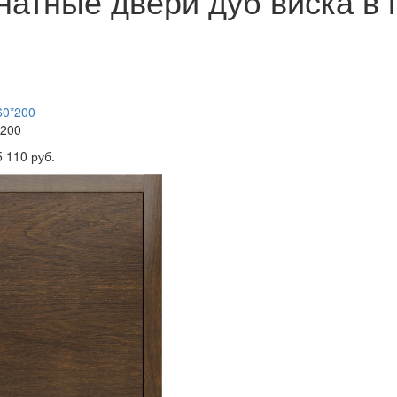
атные двери дуб виска в 
200
5 110 руб.