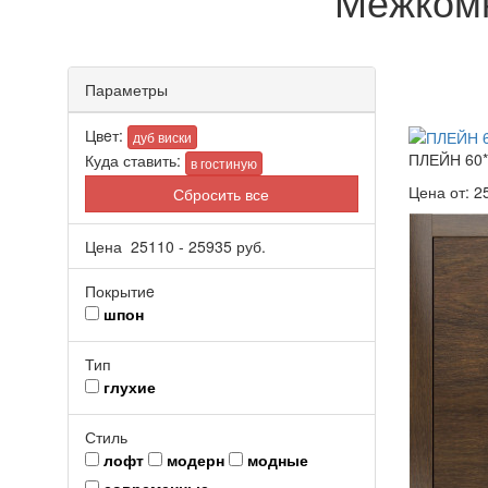
Межкомн
Параметры
Цвeт:
дуб виски
ПЛЕЙН 60*
Куда ставить:
в гостиную
Цена от:
2
Сбросить все
Цена
25110
-
25935
руб.
Покрытиe
шпон
Тип
глухие
Стиль
лофт
модерн
модные
современные