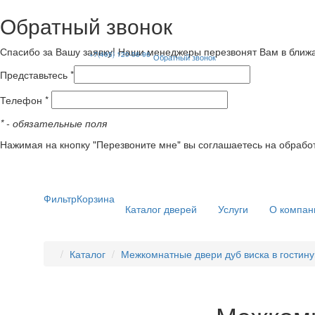
Обратный звонок
Спасибо за Вашу заявку! Наши менеджеры перезвонят Вам в ближ
+7(495) 120-56-96
Обратный звонок
Представьтесь *
Телефон *
*
- обязательные поля
Нажимая на кнопку "Перезвоните мне" вы соглашаетесь на обрабо
Фильтр
Корзина
Каталог дверей
Услуги
О компан
Каталог
Межкомнатные двери дуб виска в гостин