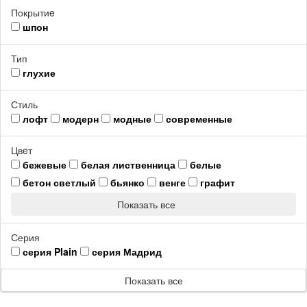
Покрытиe
шпон
Тип
глухие
Стиль
лофт
модерн
модные
современные
Цвeт
бежевые
белая лиственница
белые
бетон светлый
бьянко
венге
графит
Показать все
Серия
серия Plain
серия Мадрид
Показать все