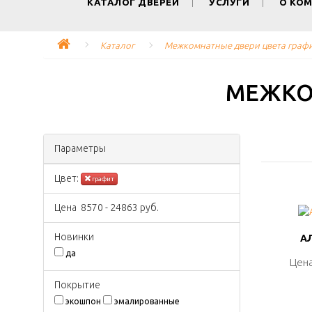
КАТАЛОГ ДВЕРЕЙ
УСЛУГИ
О КО
Каталог
Межкомнатные двери цвета граф
МЕЖКО
Параметры
Цвeт:
графит
Цена
8570
-
24863
руб.
Новинки
АЛ
АЛ
да
Цена
Цена
Покрытиe
экошпон
эмалированные