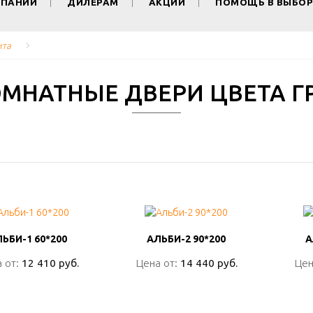
МПАНИИ
ДИЛЕРАМ
АКЦИИ
ПОМОЩЬ В ВЫБОР
ита
МНАТНЫЕ ДВЕРИ ЦВЕТА Г
ЬБИ-1 60*200
ЬБИ-1 60*200
АЛЬБИ-2 90*200
АЛЬБИ-2 90*200
А
А
 от:
 от:
12 410 руб.
12 410 руб.
Цена от:
Цена от:
14 440 руб.
14 440 руб.
Цен
Цен
ПОДРОБНО
ПОДРОБНО