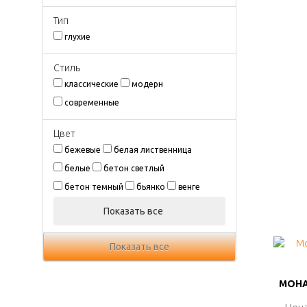
Тип
глухие
Стиль
классические
модерн
современные
Цвeт
бежевые
белая лиственница
белые
бетон светлый
бетон темный
бьянко
венге
Показать все
Показать все
МОНА
МОНА