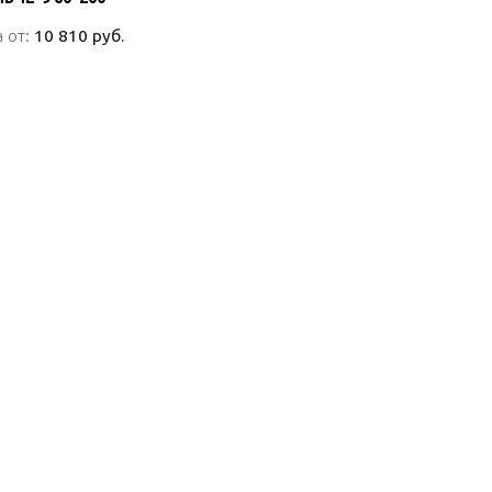
 от:
 от:
10 810 руб.
10 810 руб.
ПОДРОБНО