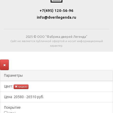
+7(495) 120-56-96
info@dverilegenda.ru
2025 © ООО "Фабрика дверей Легенда"
Сайт не является публичной офертой и носит информационный
характер.
Параметры
Цвeт:
гриджио
Цена
20580
-
26510
руб.
Покрытиe