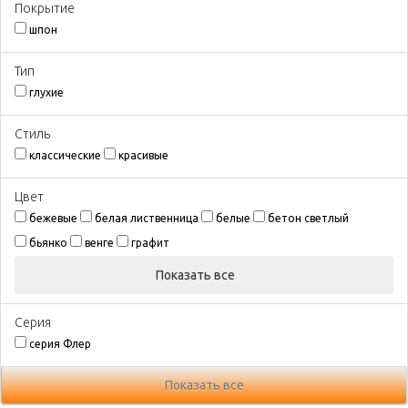
Покрытиe
шпон
Тип
глухие
Стиль
классические
красивые
Цвeт
бежевые
белая лиственница
белые
бетон светлый
бьянко
венге
графит
Показать все
Серия
серия Флер
Показать все