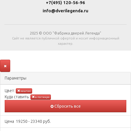
+7(495) 120-56-96
info@dverilegenda.ru
2025 © ООО "Фабрика дверей Легенда"
Сайт не является публичной офертой и носит информационный
характер.
Параметры
Цвeт:
каштан
Куда ставить:
в гостиную
Сбросить все
Цена
19250
-
23340
руб.