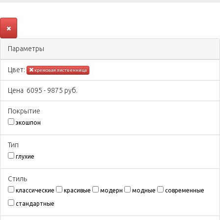
Параметры
Цвeт:
кремовая лиственница
Цена
6095
-
9875
руб.
Покрытиe
экошпон
Тип
глухие
Стиль
классические
красивые
модерн
модные
современные
стандартные