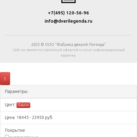
+7(495) 120-56-96
info@dverilegenda.ru
2025 © ООО "Фабрика дверей Легенда"
Сайт не является публичной офертой и носит информационный
характер.
Параметры
Цвeт:
латте
Цена
18445
-
23950
руб.
Покрытиe