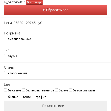
Куда ставить:
в гостиную
Сбросить все
Цена
25820
-
29765
руб.
Покрытиe
эмалированные
Тип
глухие
Стиль
классические
Цвeт
бежевые
белая лиственница
белые
бетон светлый
бьянко
венге
графит
Показать все