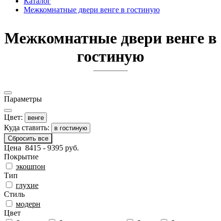
Каталог
Межкомнатные двери венге в гостиную
Межкомнатные двери венге в
гостиную
Параметры
Цвeт:
венге
Куда ставить:
в гостиную
Сбросить все
Цена
8415
-
9395
руб.
Покрытиe
экошпон
Тип
глухие
Стиль
модерн
Цвeт