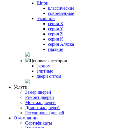
Шпон
классические
современные
Экошпон
серия X
серия Y
серия Z
серия K
серия Аляска
гладкие
Ценовая категория
эконом
элитные
двери оптом
Услуги
Замер дверей
Ремонт дверей
Монтаж дверей
Демонтаж дверей
Регулировка дверей
О компании
Сертификаты