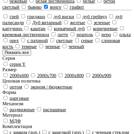
бежевые
белая лиственница
белые
бетон
светлый
бьянко
венге
графит
грей
гриджио
дуб виски
дуб грейвуд
дуб
палисандр
Дуб янтарный
желтые
зеленые
капучино
каштан
коньячный дуб
коричневые
кремовая лиственница
латте
неаполь
неро
ольха
орех
с патиной
светлые
серые
слоновая
кость
темные
черные
черный
Показать все
Серия
серия Y
Размeр
2000х600
2000х700
2000х800
2000х900
Ценовая политика
оптом
эконом / бюджетные
Форма
царговые
Механизм
раздвижные
распашные
Материал
МДФ
Комплектация
с замком (доп.)
с защелкой (доп.)
с черным стеклом