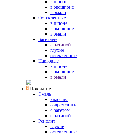
в шпоне
в экошпоне
в эмали
Остекленные
в шпоне
в экошпоне
в эмали
Багетные
с патиной
глухие
остекленные
Царговые
в шпоне
в экошпоне
в эмали
Покрытие
Эмаль
классика
современные
с багетом
с патиной
Ренолит
глухие
остекленные