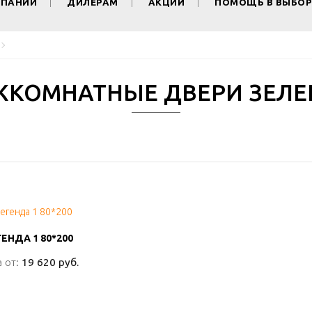
МПАНИИ
ДИЛЕРАМ
АКЦИИ
ПОМОЩЬ В ВЫБОР
ЖКОМНАТНЫЕ ДВЕРИ ЗЕЛЕ
ЕНДА 1 80*200
ЕНДА 1 80*200
 от:
 от:
19 620 руб.
19 620 руб.
ПОДРОБНО