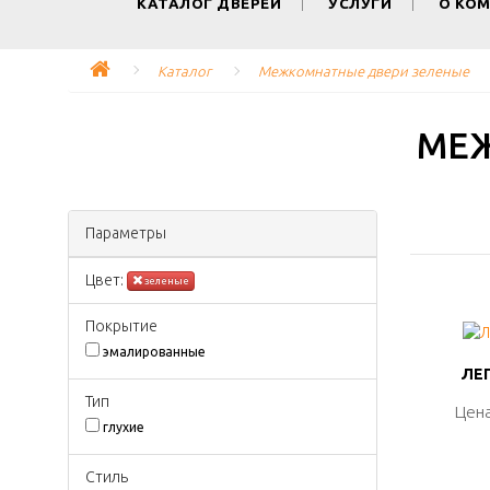
КАТАЛОГ ДВЕРЕЙ
УСЛУГИ
О КО
Каталог
Межкомнатные двери зеленые
МЕ
Параметры
Цвeт:
зеленые
Покрытиe
эмалированные
ЛЕГ
ЛЕГ
Тип
Цена
Цена
глухие
Стиль