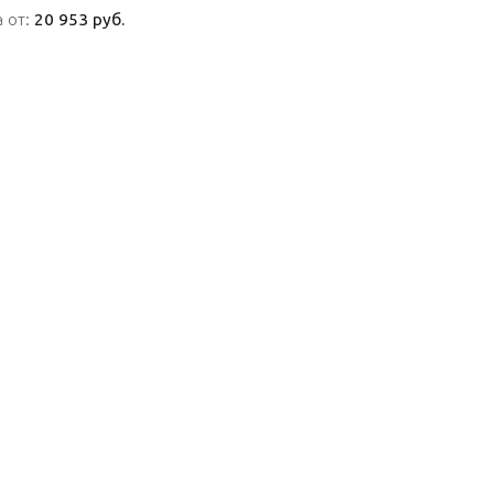
 от:
 от:
20 953 руб.
20 953 руб.
ПОДРОБНО