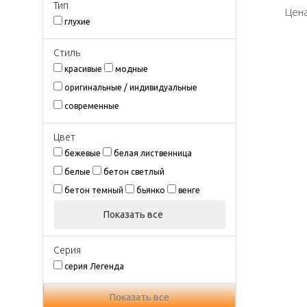
Тип
Цена
Цена
глухие
Стиль
красивые
модные
оригинальные / индивидуальные
современные
Цвeт
бежевые
белая лиственница
белые
бетон светлый
бетон темный
бьянко
венге
Показать все
Серия
серия Легенда
Показать все