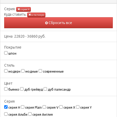
Серия:
серия H
Куда ставить:
в гостиную
Сбросить все
Цена
22820
-
36860
руб.
Покрытиe
шпон
Стиль
модерн
модные
современные
Цвeт
бьянко
дуб грейвуд
дуб палисандр
Серия
серия H
серия Plain
серия V
серия X
серия Y
серия Альби
серия Англия