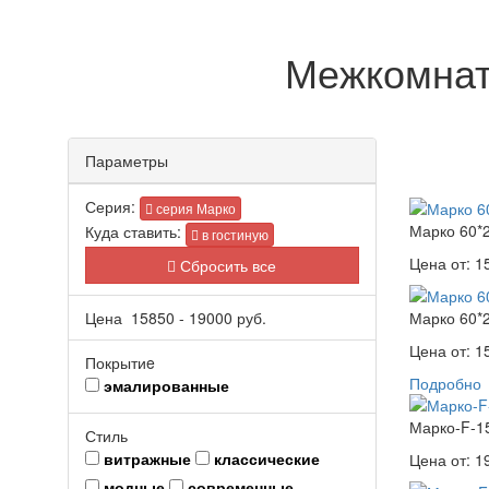
Межкомнатн
Параметры
Серия:
серия Марко
Марко 60*
Куда ставить:
в гостиную
Цена от:
1
Сбросить все
Цена
15850
-
19000
руб.
Марко 60*
Цена от:
1
Покрытиe
Подробно
эмалированные
Марко-F-1
Стиль
витражные
классические
Цена от:
1
модные
современные