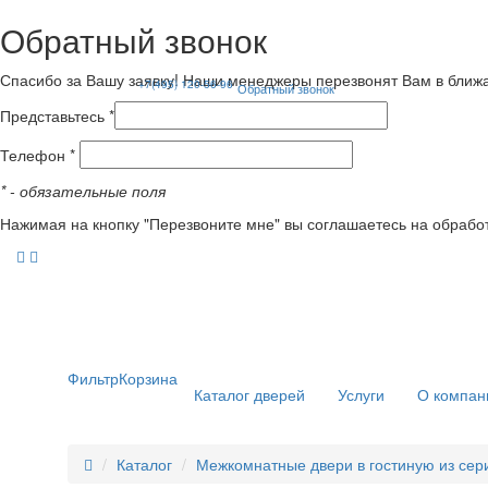
Обратный звонок
Спасибо за Вашу заявку! Наши менеджеры перезвонят Вам в ближ
+7(495) 120-56-96
Обратный звонок
Представьтесь *
Телефон *
*
- обязательные поля
Нажимая на кнопку "Перезвоните мне" вы соглашаетесь на обрабо
Фильтр
Корзина
Каталог дверей
Услуги
О компан
Каталог
Межкомнатные двери в гостиную из сер