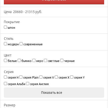
Цена
20660
-
21315
руб.
Покрытиe
шпон
Стиль
модерн
современные
Цвeт
белые
бьянко
неро
светлые
черные
Серия
серия H
серия Plain
серия V
серия X
серия Y
серия Альби
серия Англия
Показать все
Размeр