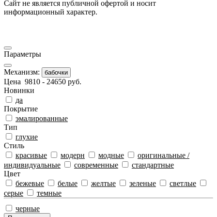
Сайт не является публичной офертой и носит
информационный характер.
Параметры
Механизм:
бабочки
Цена
9810
-
24650
руб.
Новинки
да
Покрытиe
эмалированные
Тип
глухие
Стиль
красивые
модерн
модные
оригинальные /
индивидуальные
современные
стандартные
Цвeт
бежевые
белые
желтые
зеленые
светлые
серые
темные
черные