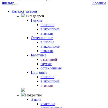
Фильтр
Корзина
Каталог дверей
Тип дверей
Глухие
в шпоне
в экошпоне
в эмали
Остекленные
в шпоне
в экошпоне
в эмали
Багетные
с патиной
глухие
остекленные
Царговые
в шпоне
в экошпоне
в эмали
Покрытие
Эмаль
классика