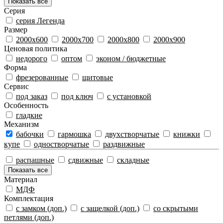
Показать все
Серия
серия Легенда
Размeр
2000х600
2000х700
2000х800
2000х900
Ценовая политика
недорого
оптом
эконом / бюджетные
Форма
фрезерованные
щитовые
Сервис
под заказ
под ключ
с установкой
Особенность
гладкие
Механизм
бабочки
гармошка
двухстворчатые
книжки
купе
одностворчатые
раздвижные
распашные
сдвижные
складные
Показать все
Материал
МДФ
Комплектация
с замком (доп.)
с защелкой (доп.)
со скрытыми
петлями (доп.)