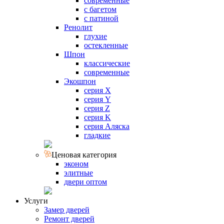
современные
с багетом
с патиной
Ренолит
глухие
остекленные
Шпон
классические
современные
Экошпон
серия X
серия Y
серия Z
серия K
серия Аляска
гладкие
Ценовая категория
эконом
элитные
двери оптом
Услуги
Замер дверей
Ремонт дверей