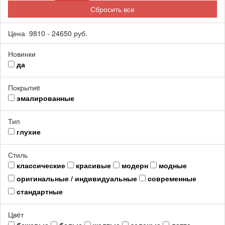
Сбросить все
Цена
9810
-
24650
руб.
Новинки
да
Покрытиe
эмалированные
Тип
глухие
Стиль
классические
красивые
модерн
модные
оригинальные / индивидуальные
современные
стандартные
Цвeт
бежевые
белые
желтые
зеленые
латте