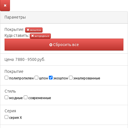
Параметры
Покрытиe:
экошпон
Куда ставить:
загородные
Сбросить все
Цена
7880
-
9500
руб.
Покрытиe
полипропилен
шпон
экошпон
эмалированные
Стиль
модные
современные
Серия
серия X