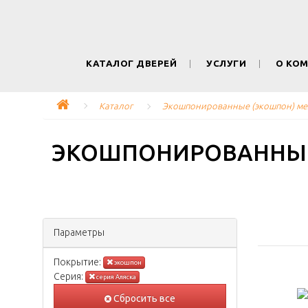
КАТАЛОГ ДВЕРЕЙ
УСЛУГИ
О КО
Каталог
Экошпонированные (экошпон) ме
ЭКОШПОНИРОВАННЫЕ
Параметры
Покрытиe:
экошпон
Серия:
серия Аляска
Сбросить все