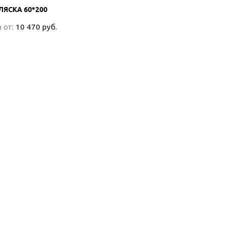
ЛЯСКА 60*200
ЛЯСКА 60*200
 от:
 от:
10 470 руб.
10 470 руб.
ПОДРОБНО