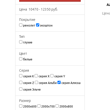
А
А
Цена
10470
-
12350
руб.
Цена
Цена
Покрытиe
ренолит
экошпон
Тип
глухие
Цвeт
белые
Серия
серия K
серия X
серия Y
серия Z
серия Альби
серия Аляска
серия Эльче
Размeр
2000х600
2000х700
2000х800