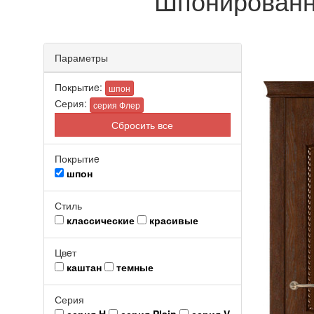
Шпонированн
Параметры
Покрытиe:
шпон
Серия:
серия Флер
Сбросить все
Покрытиe
шпон
Стиль
классические
красивые
Цвeт
каштан
темные
Серия
серия H
серия Plain
серия V