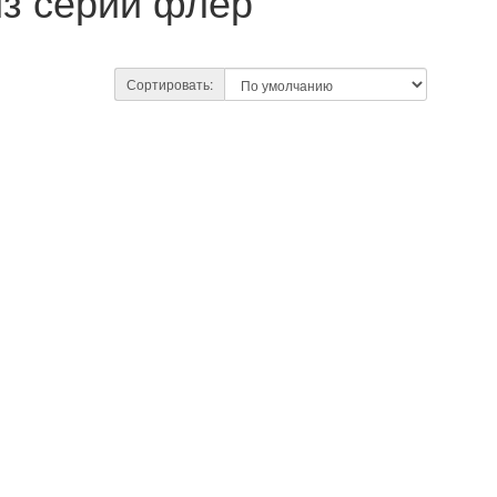
з серии флер
Сортировать: