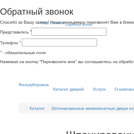
Обратный звонок
Спасибо за Вашу заявку! Наши менеджеры перезвонят Вам в ближ
+7(495) 120-56-96
Обратный звонок
Представьтесь *
Телефон *
*
- обязательные поля
Нажимая на кнопку "Перезвоните мне" вы соглашаетесь на обрабо
Фильтр
Корзина
Каталог дверей
Услуги
О компан
Каталог
Шпонированные межкомнатные двери из