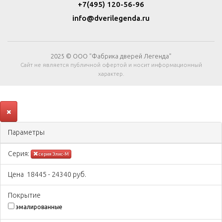
+7(495) 120-56-96
info@dverilegenda.ru
2025 © ООО "Фабрика дверей Легенда"
Сайт не является публичной офертой и носит информационный
характер.
Параметры
Серия:
серия Элис-М
Цена
18445
-
24340
руб.
Покрытиe
эмалированные