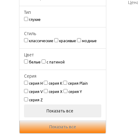
Цена
Цена
Тип
глухие
Стиль
классические
красивые
модные
Цвeт
белые
с патиной
Серия
серия H
серия K
серия Plain
серия V
серия X
серия Y
серия Z
Показать все
Показать все