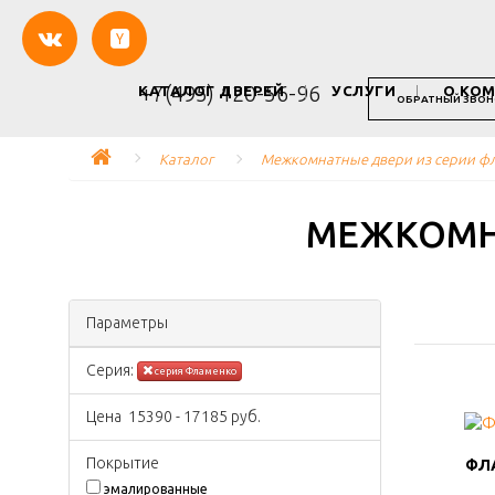
+7(495) 120-56-96
КАТАЛОГ ДВЕРЕЙ
УСЛУГИ
О КО
ОБРАТНЫЙ ЗВОН
Каталог
Межкомнатные двери из серии ф
МЕЖКОМН
Параметры
Серия:
серия Фламенко
Цена
15390
-
17185
руб.
Покрытиe
ФЛА
ФЛА
эмалированные