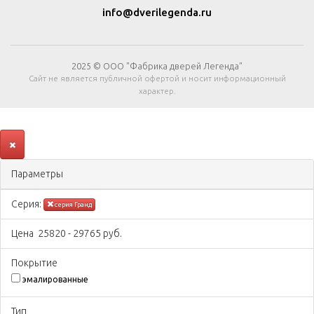
info@dverilegenda.ru
2025 © ООО "Фабрика дверей Легенда"
Сайт не является публичной офертой и носит информационный
характер.
Параметры
Серия:
серия Гранд
Цена
25820
-
29765
руб.
Покрытиe
эмалированные
Тип