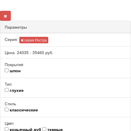
Параметры
Серия:
серия Ростра
Цена
24035
-
35460
руб.
Покрытиe
шпон
Тип
глухие
Стиль
классические
Цвeт
коньячный дуб
темные