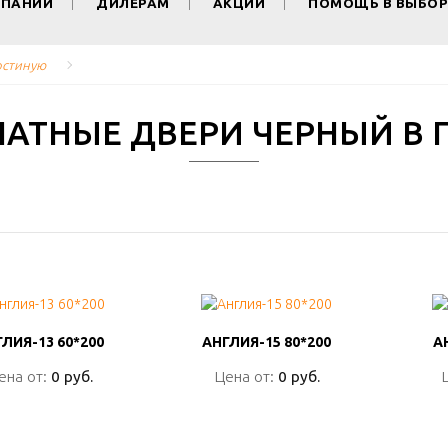
МПАНИИ
ДИЛЕРАМ
АКЦИИ
ПОМОЩЬ В ВЫБОР
остиную
АТНЫЕ ДВЕРИ ЧЕРНЫЙ В 
ЛИЯ-13 60*200
ЛИЯ-13 60*200
АНГЛИЯ-15 80*200
АНГЛИЯ-15 80*200
А
А
ена от:
ена от:
0 руб.
0 руб.
Цена от:
Цена от:
0 руб.
0 руб.
ПОДРОБНО
ПОДРОБНО