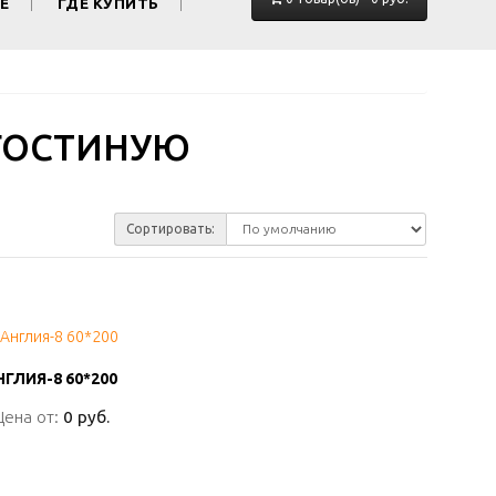
Е
ГДЕ КУПИТЬ
ГОСТИНУЮ
Сортировать:
НГЛИЯ-8 60*200
НГЛИЯ-8 60*200
Цена от:
Цена от:
0 руб.
0 руб.
ПОДРОБНО