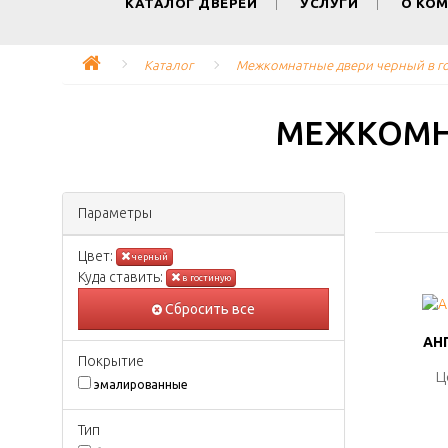
КАТАЛОГ ДВЕРЕЙ
УСЛУГИ
О КО
Каталог
Межкомнатные двери черный в г
МЕЖКОМН
Параметры
Цвeт:
черный
Куда ставить:
в гостиную
Сбросить все
АНГ
АНГ
Покрытиe
Ц
Ц
эмалированные
Тип