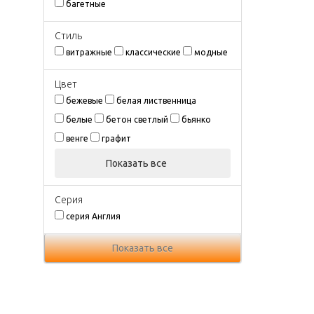
багетные
Стиль
витражные
классические
модные
Цвeт
бежевые
белая лиственница
белые
бетон светлый
бьянко
венге
графит
Показать все
Серия
серия Англия
Показать все