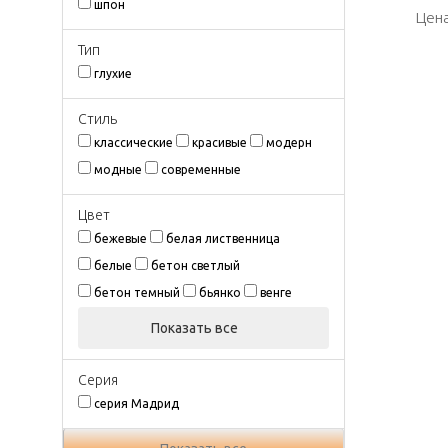
шпон
Цена
Цена
Тип
глухие
Стиль
классические
красивые
модерн
модные
современные
Цвeт
бежевые
белая лиственница
белые
бетон светлый
бетон темный
бьянко
венге
Показать все
Серия
серия Мадрид