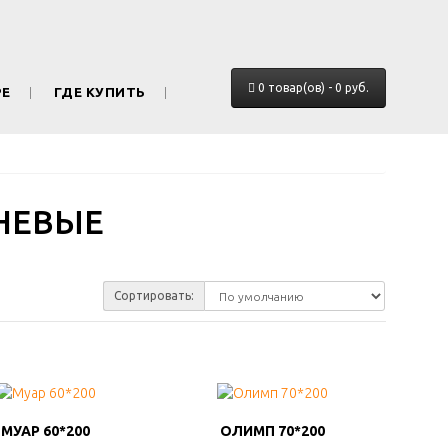
0 товар(ов) - 0 руб.
РЕ
ГДЕ КУПИТЬ
НЕВЫЕ
Сортировать:
МУАР 60*200
МУАР 60*200
ОЛИМП 70*200
ОЛИМП 70*200