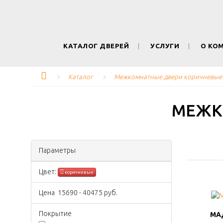
КАТАЛОГ ДВЕРЕЙ
УСЛУГИ
О КО
Каталог
Межкомнатные двери коричневые
МЕЖК
Параметры
Цвeт:
коричневые
Цена
15690
-
40475
руб.
Покрытиe
МА
МА