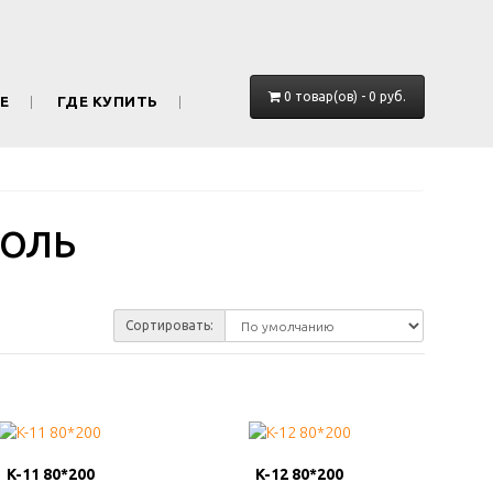
0 товар(ов) - 0 руб.
Е
ГДЕ КУПИТЬ
ПОЛЬ
Сортировать:
K-11 80*200
K-11 80*200
K-12 80*200
K-12 80*200