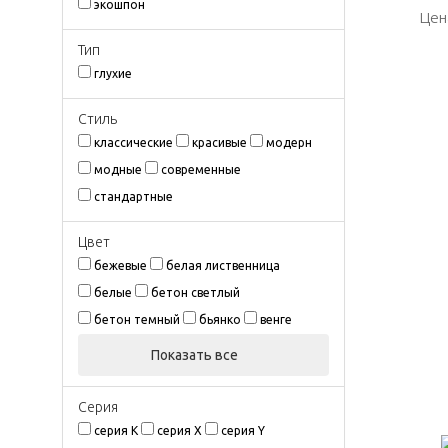
экошпон
Цен
Цен
Тип
глухие
Стиль
классические
красивые
модерн
модные
современные
стандартные
Цвeт
бежевые
белая лиственница
белые
бетон светлый
бетон темный
бьянко
венге
Показать все
Серия
серия K
серия X
серия Y