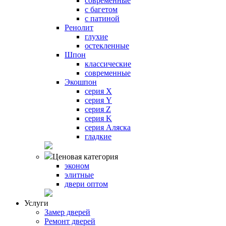
современные
с багетом
с патиной
Ренолит
глухие
остекленные
Шпон
классические
современные
Экошпон
серия X
серия Y
серия Z
серия K
серия Аляска
гладкие
Ценовая категория
эконом
элитные
двери оптом
Услуги
Замер дверей
Ремонт дверей