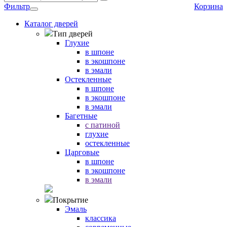
Фильтр
Корзина
Каталог дверей
Тип дверей
Глухие
в шпоне
в экошпоне
в эмали
Остекленные
в шпоне
в экошпоне
в эмали
Багетные
с патиной
глухие
остекленные
Царговые
в шпоне
в экошпоне
в эмали
Покрытие
Эмаль
классика