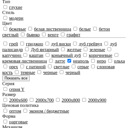
Тип
глухие
Стиль
модерн
Цвeт
бежевые
белая лиственница
белые
бетон
светлый
бьянко
венге
графит
грей
гриджио
дуб виски
дуб грейвуд
дуб
палисандр
Дуб янтарный
желтые
зеленые
капучино
каштан
коньячный дуб
коричневые
кремовая лиственница
латте
неаполь
неро
ольха
орех
с патиной
светлые
серые
слоновая
кость
темные
черные
черный
Показать все
Серия
серия Y
Размeр
2000х600
2000х700
2000х800
2000х900
Ценовая политика
оптом
эконом / бюджетные
Форма
царговые
Механизм