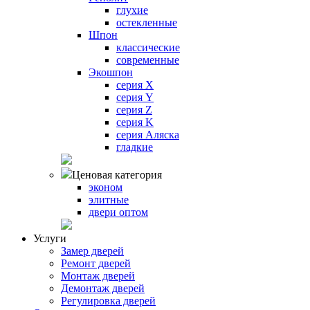
глухие
остекленные
Шпон
классические
современные
Экошпон
серия X
серия Y
серия Z
серия K
серия Аляска
гладкие
Ценовая категория
эконом
элитные
двери оптом
Услуги
Замер дверей
Ремонт дверей
Монтаж дверей
Демонтаж дверей
Регулировка дверей