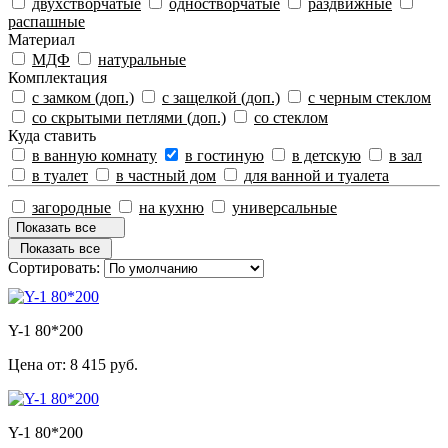
двухстворчатые
одностворчатые
раздвижные
распашные
Материал
МДФ
натуральные
Комплектация
с замком (доп.)
с защелкой (доп.)
с черным стеклом
со скрытыми петлями (доп.)
со стеклом
Куда ставить
в ванную комнату
в гостиную
в детскую
в зал
в туалет
в частный дом
для ванной и туалета
загородные
на кухню
универсальные
Показать все
Показать все
Сортировать:
Y-1 80*200
Цена от:
8 415 руб.
Y-1 80*200