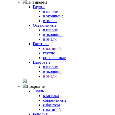
Тип дверей
Глухие
в шпоне
в экошпоне
в эмали
Остекленные
в шпоне
в экошпоне
в эмали
Багетные
с патиной
глухие
остекленные
Царговые
в шпоне
в экошпоне
в эмали
Покрытие
Эмаль
классика
современные
с багетом
с патиной
Ренолит