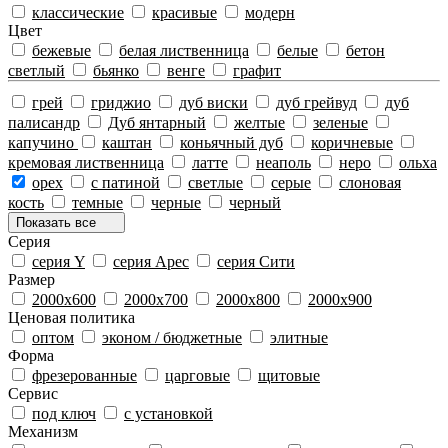
классические
красивые
модерн
Цвeт
бежевые
белая лиственница
белые
бетон
светлый
бьянко
венге
графит
грей
гриджио
дуб виски
дуб грейвуд
дуб
палисандр
Дуб янтарный
желтые
зеленые
капучино
каштан
коньячный дуб
коричневые
кремовая лиственница
латте
неаполь
неро
ольха
орех
с патиной
светлые
серые
слоновая
кость
темные
черные
черный
Показать все
Серия
серия Y
серия Арес
серия Сити
Размeр
2000х600
2000х700
2000х800
2000х900
Ценовая политика
оптом
эконом / бюджетные
элитные
Форма
фрезерованные
царговые
щитовые
Сервис
под ключ
с установкой
Механизм