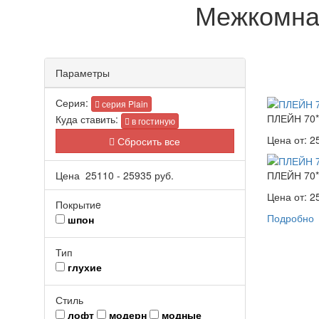
Межкомнат
Параметры
Серия:
серия Plain
ПЛЕЙН 70*
Куда ставить:
в гостиную
Цена от:
2
Сбросить все
Цена
25110
-
25935
руб.
ПЛЕЙН 70*
Цена от:
2
Покрытиe
Подробно
шпон
Тип
глухие
Стиль
лофт
модерн
модные