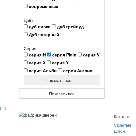
современные
Цвeт
дуб виски
дуб грейвуд
Дуб янтарный
Серия
серия H
серия Plain
серия V
серия X
серия Y
серия Альби
серия Англия
Показать все
Показать все
Каталог
Скрытые
Шпон