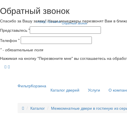
Обратный звонок
Спасибо за Вашу заявку! Наши менеджеры перезвонят Вам в ближ
+7(495) 120-56-96
Обратный звонок
Представьтесь *
Телефон *
*
- обязательные поля
Нажимая на кнопку "Перезвоните мне" вы соглашаетесь на обрабо
Фильтр
Корзина
Каталог дверей
Услуги
О компан
Каталог
Межкомнатные двери в гостиную из сери