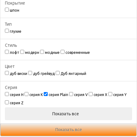
Покрытиe
шпон
Тип
глухие
Стиль
лофт
модерн
модные
современные
Цвeт
дуб виски
дуб грейвуд
Дуб янтарный
Серия
серия H
серия K
серия Plain
серия V
серия X
серия Y
серия Z
Показать все
Показать все