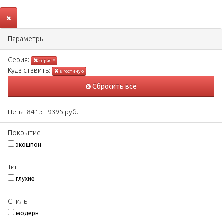
Параметры
Серия:
серия Y
Куда ставить:
в гостиную
Сбросить все
Цена
8415
-
9395
руб.
Покрытиe
экошпон
Тип
глухие
Стиль
модерн