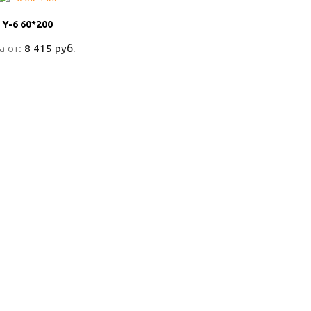
Y-6 60*200
Y-6 60*200
а от:
а от:
8 415 руб.
8 415 руб.
ПОДРОБНО