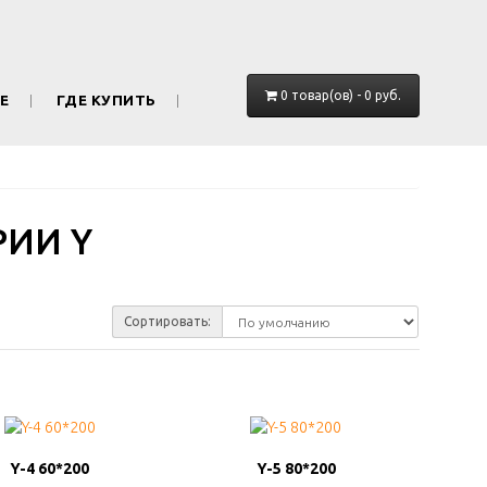
0 товар(ов) - 0 руб.
Е
ГДЕ КУПИТЬ
ИИ Y
Сортировать:
Y-4 60*200
Y-4 60*200
Y-5 80*200
Y-5 80*200