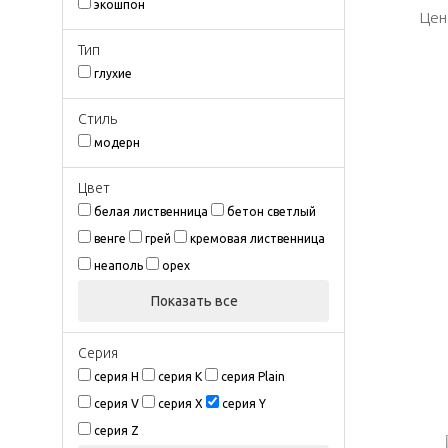
экошпон
Цен
Цен
Тип
глухие
Стиль
модерн
Цвeт
белая лиственница
бетон светлый
венге
грей
кремовая лиственница
неаполь
орех
Показать все
Серия
серия H
серия K
серия Plain
серия V
серия X
серия Y
серия Z