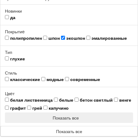
Новинки
да
Покрытиe
полипропилен
шпон
экошпон
эмалированные
Тип
глухие
Стиль
классические
модные
современные
Цвeт
белая лиственница
белые
бетон светлый
венге
графит
грей
капучино
Показать все
Показать все