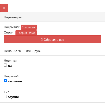
Параметры
Покрытиe:
экошпон
Серия:
серия Эльче
Сбросить все
Цена
8570
-
10810
руб.
Новинки
да
Покрытиe
экошпон
Тип
глухие