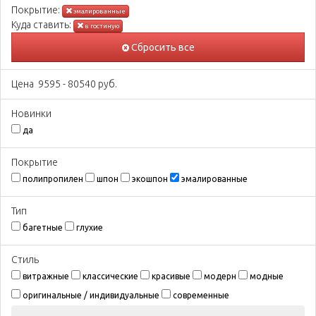
Покрытиe:
эмалированные
Куда ставить:
в гостиную
Сбросить все
Цена
9595
-
80540
руб.
Новинки
да
Покрытиe
полипропилен
шпон
экошпон
эмалированные
Тип
багетные
глухие
Стиль
витражные
классические
красивые
модерн
модные
оригинальные / индивидуальные
современные