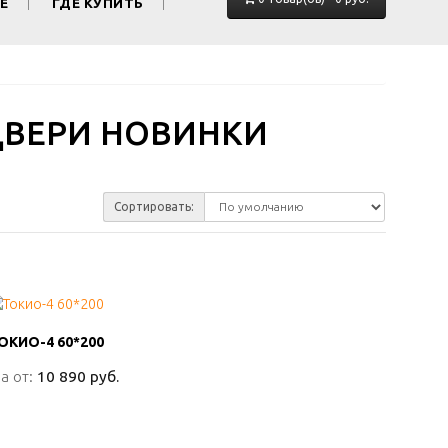
Е
ГДЕ КУПИТЬ
ВЕРИ НОВИНКИ
Сортировать:
ОКИО-4 60*200
ОКИО-4 60*200
а от:
а от:
10 890 руб.
10 890 руб.
ПОДРОБНО