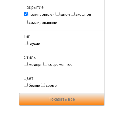
Покрытиe
полипропилен
шпон
экошпон
эмалированные
Тип
глухие
Стиль
модерн
современные
Цвeт
белые
серые
Показать все