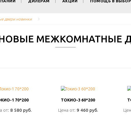
МПАНИИ
ДИЛЕРАМ
АКЦИИ
ПОМОЩЬ В ВЫБОР
е двери новинки
НОВЫЕ МЕЖКОМНАТНЫЕ Д
КИО-1 70*200
КИО-1 70*200
ТОКИО-3 60*200
ТОКИО-3 60*200
Т
Т
а от:
а от:
8 580 руб.
8 580 руб.
Цена от:
Цена от:
9 460 руб.
9 460 руб.
Цен
Цен
ПОДРОБНО
ПОДРОБНО