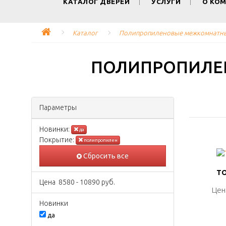
КАТАЛОГ ДВЕРЕЙ
УСЛУГИ
О КО
Каталог
Полипропиленовые межкомнатны
ПОЛИПРОПИЛЕ
Параметры
Новинки:
да
Покрытиe:
полипропилен
Сбросить все
ТО
ТО
Цена
8580
-
10890
руб.
Цен
Цен
Новинки
да