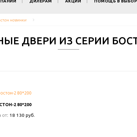
МПАНИИ
ДИЛЕРАМ
АКЦИИ
ПОМОЩЬ В ВЫБОР
остон новинки
ЫЕ ДВЕРИ ИЗ СЕРИИ БОС
СТОН-2 80*200
СТОН-2 80*200
 от:
 от:
18 130 руб.
18 130 руб.
ПОДРОБНО