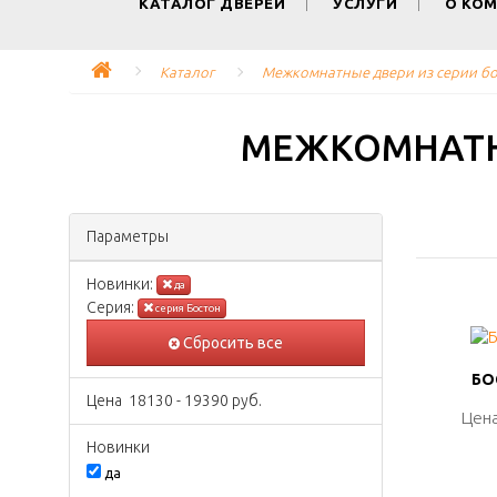
КАТАЛОГ ДВЕРЕЙ
УСЛУГИ
О КО
Каталог
Межкомнатные двери из серии б
МЕЖКОМНАТН
Параметры
Новинки:
да
Серия:
серия Бостон
Сбросить все
БО
БО
Цена
18130
-
19390
руб.
Цена
Цена
Новинки
да