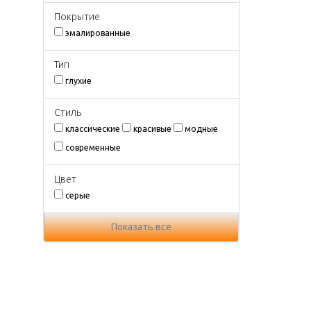
Покрытиe
эмалированные
Тип
глухие
Стиль
классические
красивые
модные
современные
Цвeт
серые
Показать все